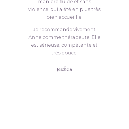
ncer
manière fluide et sans
up
violence, qui a été en plus très
r
 de
bien accueillie.
dev
déc
Je recommande vivement
mai
dans
Anne comme thérapeute. Elle
to
je
est sérieuse, compétente et
c
ter à
très douce.
bea
et
mo
l se
Jessica
un
 pas
re.
ulc
son
bo
n et
e
 sa
nce,
et
g