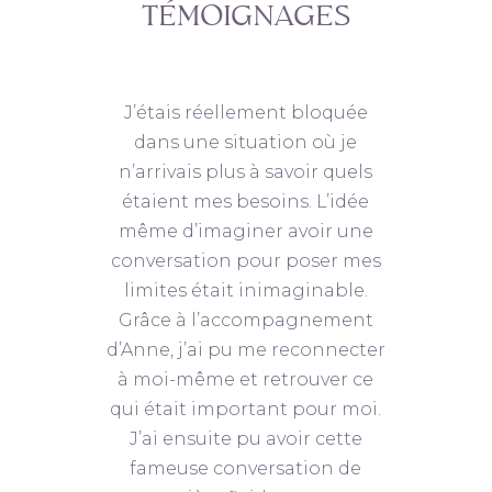
TÉMOIGNAGES
oir
J’étais réellement bloquée
An
nne.
dans une situation où je
d
n
n’arrivais plus à savoir quels
l’
n
étaient mes besoins. L’idée
mo
son
même d’imaginer avoir une
mes
e me
conversation pour poser mes
u
je
limites était inimaginable.
g
ir
Grâce à l’accompagnement
co
d’Anne, j’ai pu me reconnecter
un
 de
à moi-même et retrouver ce
ré
 en
qui était important pour moi.
qu
res
J’ai ensuite pu avoir cette
déc
s
fameuse conversation de
rout