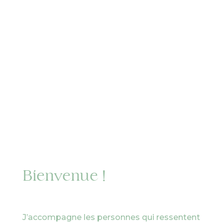
Thérapie
MOSAIC
®
À MONTBRISON (LOIRE),
AMBERT (PUY-DE-DÔME)
ET EN VISIOCONFÉRENCE
Bienvenue !
J’accompagne les personnes qui ressentent